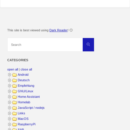
This site is best viewed using
Dark Reader
! 🙂
Search
Search
for:
CATEGORIES
open all
|
close all
Android
Deutsch
Empfehlung
GNU/Linux
Home Assistant
Homelab
JavaScript / nodejs
Links
MacOS
RaspberryPi
SAP