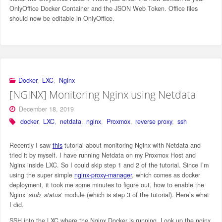
OnlyOffice Docker Container and the JSON Web Token. Office files
should now be editable in OnlyOffice.
Docker
,
LXC
,
Nginx
[NGINX] Monitoring Nginx using Netdata
December 18, 2019
docker
,
LXC
,
netdata
,
nginx
,
Proxmox
,
reverse proxy
,
ssh
Recently I saw
this
tutorial about monitoring Nginx with Netdata and
tried it by myself. I have running Netdata on my Proxmox Host and
Nginx inside LXC. So I could skip step 1 and 2 of the tutorial. Since I’m
using the super simple
nginx-proxy-manager
, which comes as docker
deployment, it took me some minutes to figure out, how to enable the
Nginx ‘
stub_status
‘ module (which is step 3 of the tutorial). Here’s what
I did.
SSH into the LXC where the Nginx Docker is running. Look up the nginx