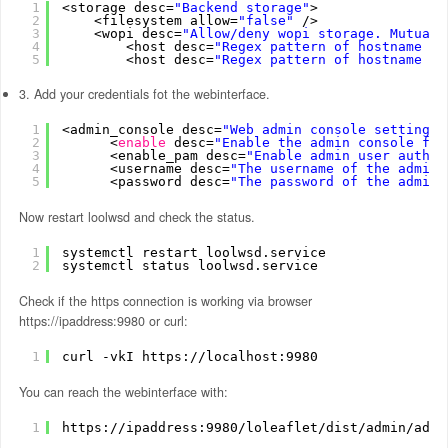
1
<storage desc=
"Backend storage"
>
2
<filesystem allow=
"false"
/>
3
<wopi desc=
"Allow/deny wopi storage. Mutuall
4
<host desc=
"Regex pattern of hostname to
5
<host desc=
"Regex pattern of hostname to
3. Add your credentials fot the webinterface.
1
<admin_console desc=
"Web admin console settings.
2
<
enable
desc=
"Enable the admin console fun
3
<enable_pam desc=
"Enable admin user authen
4
<username desc=
"The username of the admin 
5
<password desc=
"The password of the admin 
Now restart loolwsd and check the status.
1
systemctl restart loolwsd.service
2
systemctl status loolwsd.service
Check if the https connection is working via browser
https://ipaddress:9980 or curl:
1
curl -vkI https:
//localhost
:9980
You can reach the webinterface with:
1
https:
//ipaddress
:9980
/loleaflet/dist/admin/admi