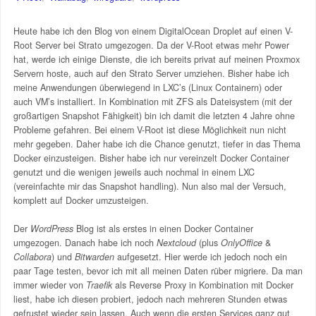
Heute habe ich den Blog von einem DigitalOcean Droplet auf einen V-
Root Server bei Strato umgezogen. Da der V-Root etwas mehr Power
hat, werde ich einige Dienste, die ich bereits privat auf meinen Proxmox
Servern hoste, auch auf den Strato Server umziehen. Bisher habe ich
meine Anwendungen überwiegend in LXC’s (Linux Containern) oder
auch VM’s installiert. In Kombination mit ZFS als Dateisystem (mit der
großartigen Snapshot Fähigkeit) bin ich damit die letzten 4 Jahre ohne
Probleme gefahren. Bei einem V-Root ist diese Möglichkeit nun nicht
mehr gegeben. Daher habe ich die Chance genutzt, tiefer in das Thema
Docker einzusteigen. Bisher habe ich nur vereinzelt Docker Container
genutzt und die wenigen jeweils auch nochmal in einem LXC
(vereinfachte mir das Snapshot handling). Nun also mal der Versuch,
komplett auf Docker umzusteigen.
Der
WordPress
Blog ist als erstes in einen Docker Container
umgezogen. Danach habe ich noch
Nextcloud
(plus
OnlyOffice
&
Collabora
) und
Bitwarden
aufgesetzt. Hier werde ich jedoch noch ein
paar Tage testen, bevor ich mit all meinen Daten rüber migriere. Da man
immer wieder von
Traefik
als Reverse Proxy in Kombination mit Docker
liest, habe ich diesen probiert, jedoch nach mehreren Stunden etwas
gefrustet wieder sein lassen. Auch wenn die ersten Services ganz gut