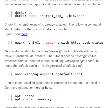
container name (root_app_1) and open a shell in the running container.
1
docker 
ps
2
docker 
exec
-it root_app_1 
/bin/bash
Check if the ‘
stub_module
‘ is already enabled. The following command
should return: with-https_stub_status_module
I got it from
here
.
1
nginx -V 2>&1 | 
grep
-o with-https_stub_status_m
Next add a location to the nginx ‘
server {}
‘ block in the default config, to
make it reachable via Netdata. The tutorial goes to ‘
/etc/nginx/sites-
available/default
‘, another tutorial is editing ‘
/etc/nginx/nginx.conf
‘, but I
found the default config in ‘/etc/nginx/conf.d/default.conf’.
1
nano 
/etc/nginx/conf
.d
/default
.conf
If nano is not installed (bash: nano: command not found), just install it.
Get more information
here
or
here
.
1
apt update 
2
apt 
install
nano -y
Insert the new location in the
server { listen 80; …..}
block. In my case I