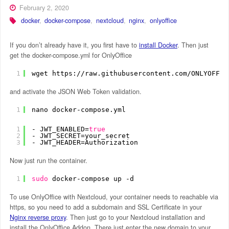
February 2, 2020
docker
,
docker-compose
,
nextcloud
,
nginx
,
onlyoffice
If you don’t already have it, you first have to
install Docker
. Then just
get the docker-compose.yml for OnlyOffice
1
wget https:
//raw
.githubusercontent.com
/ONLYOFFIC
and activate the JSON Web Token validation.
1
nano docker-compose.yml
1
- JWT_ENABLED=
true
2
- JWT_SECRET=your_secret
3
- JWT_HEADER=Authorization
Now just run the container.
1
sudo
docker-compose up -d
To use OnlyOffice with Nextcloud, your container needs to reachable via
https, so you need to add a subdomain and SSL Certificate in your
Nginx reverse proxy
. Then just go to your Nextcloud installation and
install the OnlyOffice Addon. There just enter the new domain to your