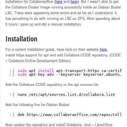
installation for Collaboraoffice (
here
and
here)
. But I wasn’t able to get
the Collabora Docker Image running succesfully inside an Debian Buster
LXC. There were appearing some errors and as far as I understand, it
has something to do with running an LXC on ZFS. After spending about
3 hours I gave up and did a manual installation.
Installation
For a current installation guide, have look on their website
here
.
Install https support for apt and add Collabora CODE repository. (CODE
= Collabora Online Development Edition)
1
sudo
apt 
install
apt-transport-https ca-certific
2
sudo
apt-key adv --keyserver keyserver.ubuntu.co
Add the Collabora CODE repository to the apt sources list.
1
nano 
/etc/apt/sources
.list.d
/collabora
.list
Add the following line for Debian Buster:
1
deb https:
//www
.collaboraoffice.com
/repos/Collab
Now update the repository and install Collabora. (lool = LibreOffice