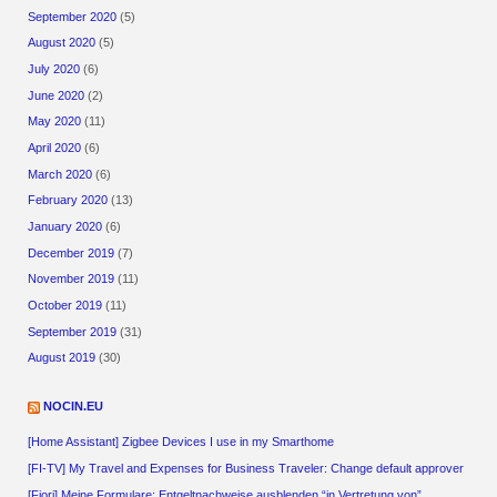
September 2020
(5)
August 2020
(5)
July 2020
(6)
June 2020
(2)
May 2020
(11)
April 2020
(6)
March 2020
(6)
February 2020
(13)
January 2020
(6)
December 2019
(7)
November 2019
(11)
October 2019
(11)
September 2019
(31)
August 2019
(30)
NOCIN.EU
[Home Assistant] Zigbee Devices I use in my Smarthome
[FI-TV] My Travel and Expenses for Business Traveler: Change default approver
[Fiori] Meine Formulare: Entgeltnachweise ausblenden “in Vertretung von”