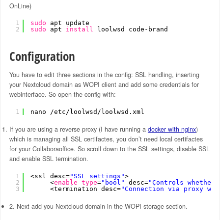
OnLine)
1
sudo
apt update
2
sudo
apt 
install
loolwsd code-brand
Configuration
You have to edit three sections in the config: SSL handling, inserting
your Nextcloud domain as WOPI client and add some credentials for
webinterface. So open the config with:
1
nano 
/etc/loolwsd/loolwsd
.xml
If you are using a reverse proxy (I have running a
docker with nginx
)
which is managing all SSL certifactes, you don’t need local certifactes
for your Collaboraoffice. So scroll down to the SSL settings, disable SSL
and enable SSL termination.
1
<ssl desc=
"SSL settings"
>
2
<
enable
type
=
"bool"
desc=
"Controls whether 
3
<termination desc=
"Connection via proxy whe
2. Next add you Nextcloud domain in the WOPI storage section.