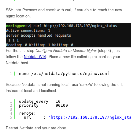
SSH into Proxmox and check with curl, if you able to reach the new
nginx location.
For the last step
Configure Netdata to Monitor Nginx
(step 4) , just
follow the
Netdata Wiki
. Place a new file called nginx.conf on your
Netdata host.
1
nano 
/etc/netdata/python
.d
/nginx
.conf
Because Netdata is not running local, use ‘
remote
‘ following the url,
instead of local and localhost.
1
update_every : 10
2
priority     : 90100
3
4
remote:
5
url     : 
'
https://192.168.178.197/nginx_statu
Restart Netdata and your are done.