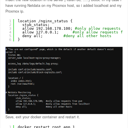
have running Netdata on my Proxmox host, so i added localhost and my
Proxmox ip.
1
location 
/nginx_status
{
2
stub_status;
3
allow 192.168.178.100; 
#only allow requests fr
4
allow 127.0.0.1;      
#only allow requests fro
5
deny all;         
#deny all other hosts 
6
}
Save, exit your docker container and restart it.
1
docker restart root_app_1