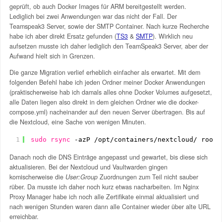
geprüft, ob auch Docker Images für ARM bereitgestellt werden.
Lediglich bei zwei Anwendungen war das nicht der Fall. Der
Teamspeak3 Server, sowie der SMTP Container. Nach kurze Recherche
habe ich aber direkt Ersatz gefunden (
TS3
&
SMTP
). Wirklich neu
aufsetzen musste ich daher lediglich den TeamSpeak3 Server, aber der
Aufwand hielt sich in Grenzen.
Die ganze Migration verlief erheblich einfacher als erwartet. Mit dem
folgenden Befehl habe ich jeden Ordner meiner Docker Anwendungen
(praktischerweise hab ich damals alles ohne Docker Volumes aufgesetzt,
alle Daten liegen also direkt in dem gleichen Ordner wie die docker-
compose.yml) nacheinander auf den neuen Server übertragen. Bis auf
die Nextcloud, eine Sache von wenigen Minuten.
1
sudo
rsync
-azP 
/opt/containers/nextcloud/
root@
Danach noch die DNS Einträge angepasst und gewartet, bis diese sich
aktualisieren. Bei der Nextcloud und Vaultwarden gingen
komischerweise die
User:Group
Zuordnungen zum Teil nicht sauber
rüber. Da musste ich daher noch kurz etwas nacharbeiten. Im Nginx
Proxy Manager habe ich noch alle Zertifikate einmal aktualisiert und
nach wenigen Stunden waren dann alle Container wieder über alte URL
erreichbar.