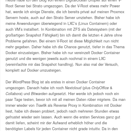
Root Server bei Strato umgezogen. Da der V-Root etwas mehr Power
hat, werde ich einige Dienste, die ich bereits privat auf meinen Proxmox
Servern hoste, auch auf den Strato Server umziehen. Bisher habe ich
meine Anwendungen überwiegend in LXC’s (Linux Containern) oder
auch VM’s installiert. In Kombination mit ZFS als Dateisystem (mit der
großartigen Snapshot Fähigkeit) bin ich damit die letzten 4 Jahre ohne
Probleme gefahren. Bei einem V-Root ist diese Möglichkeit nun nicht
mehr gegeben. Daher habe ich die Chance genutzt, tiefer in das Thema
Docker einzusteigen. Bisher habe ich nur vereinzelt Docker Container
genutzt und die wenigen jeweils auch nochmal in einem LXC
(vereinfachte mir das Snapshot handling). Nun also mal der Versuch,
komplett auf Docker umzusteigen.
Der
WordPress
Blog ist als erstes in einen Docker Container
umgezogen. Danach habe ich noch
Nextcloud
(plus
OnlyOffice
&
Collabora
) und
Bitwarden
aufgesetzt. Hier werde ich jedoch noch ein
paar Tage testen, bevor ich mit all meinen Daten rüber migriere. Da man
immer wieder von
Traefik
als Reverse Proxy in Kombination mit Docker
liest, habe ich diesen probiert, jedoch nach mehreren Stunden etwas
gefrustet wieder sein lassen. Auch wenn die ersten Services ganz gut
damit liefen, scheint mir der Aufwand erheblich höher und die
benötigten Labels für jeden Container nicht grade intuitiv. Da in den