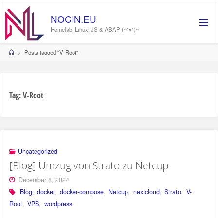
Skip
to
NOCIN.EU
content
Homelab, Linux, JS & ABAP (~˘▾˘)~
Home
Posts tagged "V-Root"
Tag:
V-Root
Uncategorized
[Blog] Umzug von Strato zu Netcup
December 8, 2024
Blog
,
docker
,
docker-compose
,
Netcup
,
nextcloud
,
Strato
,
V-
Root
,
VPS
,
wordpress