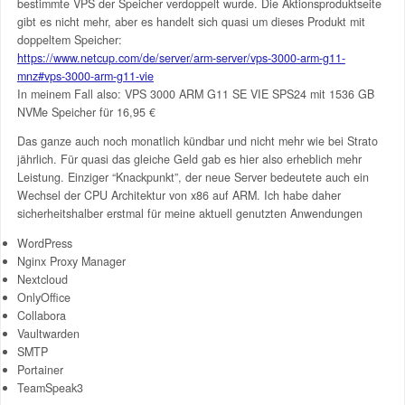
bestimmte VPS der Speicher verdoppelt wurde. Die Aktionsproduktseite
gibt es nicht mehr, aber es handelt sich quasi um dieses Produkt mit
doppeltem Speicher:
https://www.netcup.com/de/server/arm-server/vps-3000-arm-g11-
mnz#vps-3000-arm-g11-vie
In meinem Fall also: VPS 3000 ARM G11 SE VIE SPS24 mit 1536 GB
NVMe Speicher für 16,95 €
Das ganze auch noch monatlich kündbar und nicht mehr wie bei Strato
jährlich. Für quasi das gleiche Geld gab es hier also erheblich mehr
Leistung. Einziger “Knackpunkt”, der neue Server bedeutete auch ein
Wechsel der CPU Architektur von x86 auf ARM. Ich habe daher
sicherheitshalber erstmal für meine aktuell genutzten Anwendungen
WordPress
Nginx Proxy Manager
Nextcloud
OnlyOffice
Collabora
Vaultwarden
SMTP
Portainer
TeamSpeak3