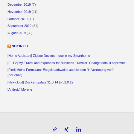
December 2019
(7)
November 2019
(11)
October 2019
(11)
September 2019
(31)
August 2019
(30)
NOCIN.EU
[Home Assistant] Zigbee Devices I use in my Smarthome
[FI-TV] My Travel and Expenses for Business Traveler: Change default approver
[Fiori] Meine Formulare: Entgeltnachweise ausblenden “in Vertretung von”
(onBehalf)
[Nextcloud] Docker update 31.0.14 to 32.0.12
[Android] Morphe