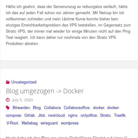
Hätte ich geahnt, dass der Serverumzug so reibungslos verläuft, hätte
ich das auf jeden Fall schon vor Jahren gemacht. Mit Netcup bin ich
vollkommen zufrieden und mein
Uptime Kuma
konnte bisher kein
einziges Erreichbarkeitsproblem des VPS feststellen, im Gegensatz zum
Strato VPS, der immer mal wieder für einige Minuten nicht auf den Ping
Test reagiert. Ich kann daher nur nochmals von den Strato VPS
Produkten abraten.
Uncategorized
Blog umgezogen -> Docker
July 5, 2020
Bitwarden
,
Blog
,
Collabora
,
Collaboraoffice
,
docker
,
docker-
compose
,
Gitlab
,
Jitsi
,
nextcloud
,
nginx
,
onlyoffice
,
Strato
,
Traefik
,
V-Root
,
Wallabag
,
wireguard
,
wordpress
Heute habe ich den Blog von einem DigitalOcean Droplet auf einen V-