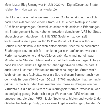
Mein letzter Blog-Umzug war im Juli 2020 von DigitalOcean zu Strato
(siehe
hier
). Nun war es mal wieder Zeit.
Der Blog und alle meine weiteren Docker Container sind nun endlich
nach über 4 Jahren von einem Strato VPS zu einem Netcup VPS auf
ARM Basis umgezogen. Obwohl ich schon viele schlechte Erfahrungen
mit Strato gemacht hatte, habe ich trotzdem damals den VPS bei Strato
abgeschlossen, da dieser mit 1TB SSD Speichern zu der Zeit
konkurrenzlos viel Speicher für 15 € im Monat bot. Das war für den
Betrieb einer Nextcloud für mich entscheidend. Aber meine schlechten
Erfahrungen setzten sich fort. Ich kann gar nicht aufzählen, wie viele
Performanceprobleme und Ausfälle es gab. Manchmal nur ein paar
Minuten oder Stunden. Manchmal auch einfach mehrere Tage. Anfangs
habe ich noch Tickets aufgemacht, aber irgendwann hatte ich darauf
auch keine Lust mehr. Warum ich trotzdem so lange bei Strato war?
Wohl einfach aus faulheit… Aber als Strato diesem Sommer auch noch
den Preis für den V40-16 von 15€ auf 17,70€ angehoben hat, vermutlich
primär um die Altkunden loszuwerden bzw. diese zu drängen von der
Virtuozzo auf die neue KVM Virtualisierungsplattform zu wechseln, war
es endgültig genug. Hab mich einige Wochen nach VPS Anbietern
umgeschaut, die einen VPS mit viel Speicher anbieten und wurde Ende
Oktober bei Netcup fündig, als es eine Angebotsaktion gab, bei der für