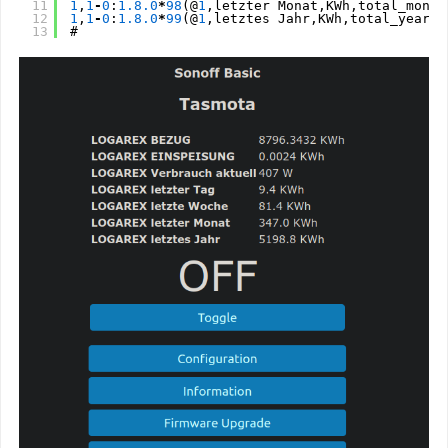
11
1
,
1
-
0
:
1.8
.0
*
98
(@
1
,letzter Monat,KWh,total_month
12
1
,
1
-
0
:
1.8
.0
*
99
(@
1
,letztes Jahr,KWh,total_year,
1
13
#