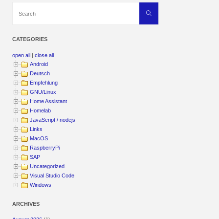
Search
Search
for:
CATEGORIES
open all
|
close all
Android
Deutsch
Empfehlung
GNU/Linux
Home Assistant
Homelab
JavaScript / nodejs
Links
MacOS
RaspberryPi
SAP
Uncategorized
Visual Studio Code
Windows
ARCHIVES