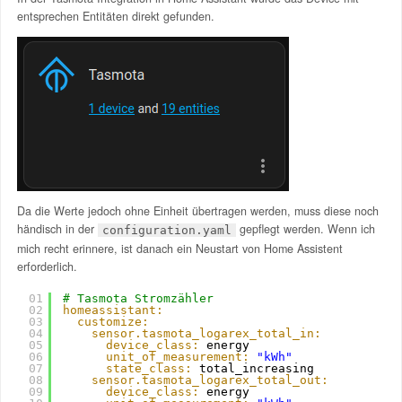
entsprechen Entitäten direkt gefunden.
Da die Werte jedoch ohne Einheit übertragen werden, muss diese noch
händisch in der
gepflegt werden. Wenn ich
configuration.yaml
mich recht erinnere, ist danach ein Neustart von Home Assistent
erforderlich.
01
# Tasmota Stromzähler
02
homeassistant:
03
customize:
04
sensor.tasmota_logarex_total_in:
05
device_class:
energy 
06
unit_of_measurement:
"kWh"
07
state_class:
total_increasing
08
sensor.tasmota_logarex_total_out:
09
device_class:
energy 