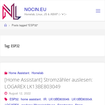
Skip
to
NOCIN.EU
content
Homelab, Linux, JS & ABAP (~˘▾˘)~
Home
Posts tagged "ESP32"
Tag:
ESP32
Home Assistant
,
Homelab
[Home Assistant] Stromzähler auslesen:
LOGAREX LK13BE803049
August 12, 2022
ESP32
,
home assistant
,
IR
,
LK13BE803049
,
LK13BE8030x9
,
LOGAREX
,
moderne Messeinrichtung
,
Smartmeter
,
Strom
,