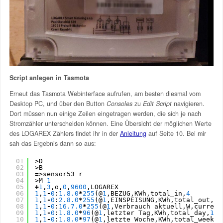
Script anlegen in Tasmota
Erneut das Tasmota Webinterface aufrufen, am besten diesmal vom
Desktop PC, und über den Button
Consoles
zu
Edit Script
navigieren.
Dort müssen nun einige Zeilen eingetragen werden, die sich je nach
Stromzähler unterscheiden können. Eine Übersicht der möglichen Werte
des LOGAREX Zählers findet ihr in der
Anleitung
auf Seite 10. Bei mir
sah das Ergebnis dann so aus:
01
>D
02
>B
03
=
>sensor53 r
04
>M 
1
05
+
1
,
3
,o,
0
,
9600
,LOGAREX
06
1
,
1
-
0
:
1.8
.0
*
255
(@
1
,BEZUG,KWh,total_in,
4
07
1
,
1
-
0
:
2.8
.0
*
255
(@
1
,EINSPEISUNG,KWh,total_out,
4
08
1
,
1
-
0
:
16.7
.0
*
255
(@
1
,Verbrauch aktuell,W,current
09
1
,
1
-
0
:
1.8
.0
*
96
(@
1
,letzter Tag,KWh,total_day,
1
10
1
,
1
-
0
:
1.8
.0
*
97
(@
1
,letzte Woche,KWh,total_week,
1