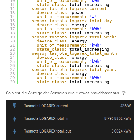
10
unit_of_measurement:
"kWh"
11
state_class:
total_increasing
12
sensor.tasmota_logarex_current:
13
device_class:
power 
14
unit_of_measurement:
"W"
15
sensor.tasmota_logarex_total_day:
16
device_class:
energy 
17
unit_of_measurement:
"kWh"
18
state_class:
total_increasing
19
sensor.tasmota_logarex_total_week:
20
device_class:
energy 
21
unit_of_measurement:
"kWh"
22
state_class:
total_increasing  
23
sensor.tasmota_logarex_total_month:
24
device_class:
energy 
25
unit_of_measurement:
"kWh"
26
state_class:
total_increasing  
27
sensor.tasmota_logarex_total_year:
28
device_class:
energy 
29
unit_of_measurement:
"kWh"
30
state_class:
total_increasing  
So sieht die Anzeige der Sensoren direkt etwas brauchbarer aus. 🙂