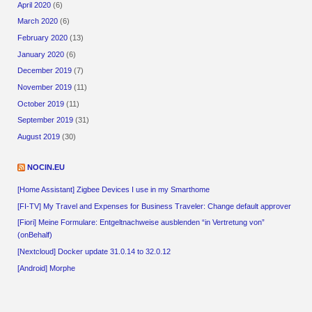
April 2020
(6)
March 2020
(6)
February 2020
(13)
January 2020
(6)
December 2019
(7)
November 2019
(11)
October 2019
(11)
September 2019
(31)
August 2019
(30)
NOCIN.EU
[Home Assistant] Zigbee Devices I use in my Smarthome
[FI-TV] My Travel and Expenses for Business Traveler: Change default approver
[Fiori] Meine Formulare: Entgeltnachweise ausblenden “in Vertretung von”
(onBehalf)
[Nextcloud] Docker update 31.0.14 to 32.0.12
[Android] Morphe