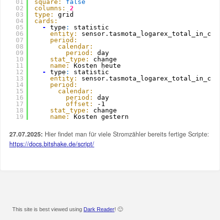
01
square:
false
02
columns:
2
03
type:
grid
04
cards:
05
-
type
:
statistic
06
entity:
sensor.tasmota_logarex_total_in_cos
07
period:
08
calendar:
09
period:
day
10
stat_type:
change
11
name:
Kosten heute
12
-
type
:
statistic
13
entity:
sensor.tasmota_logarex_total_in_cos
14
period:
15
calendar:
16
period:
day
17
offset:
-1
18
stat_type:
change
19
name:
Kosten gestern
27.07.2025:
Hier findet man für viele Stromzähler bereits fertige Scripte:
https://docs.bitshake.de/script/
This site is best viewed using
Dark Reader
! 🙂