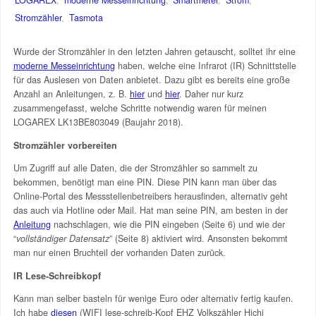
Stromzähler
,
Tasmota
Wurde der Stromzähler in den letzten Jahren getauscht, solltet ihr eine
moderne Messeinrichtung
haben, welche eine Infrarot (IR) Schnittstelle
für das Auslesen von Daten anbietet. Dazu gibt es bereits eine große
Anzahl an Anleitungen, z. B.
hier
und
hier
. Daher nur kurz
zusammengefasst, welche Schritte notwendig waren für meinen
LOGAREX LK13BE803049 (Baujahr 2018).
Stromzähler vorbereiten
Um Zugriff auf alle Daten, die der Stromzähler so sammelt zu
bekommen, benötigt man eine PIN. Diese PIN kann man über das
Online-Portal des Messstellenbetreibers herausfinden, alternativ geht
das auch via Hotline oder Mail. Hat man seine PIN, am besten in der
Anleitung
nachschlagen, wie die PIN eingeben (Seite 6) und wie der
“
vollständiger Datensatz
” (Seite 8) aktiviert wird. Ansonsten bekommt
man nur einen Bruchteil der vorhanden Daten zurück.
IR Lese-Schreibkopf
Kann man selber basteln für wenige Euro oder alternativ fertig kaufen.
Ich habe
diesen
(WIFI lese-schreib-Kopf EHZ Volkszähler Hichi