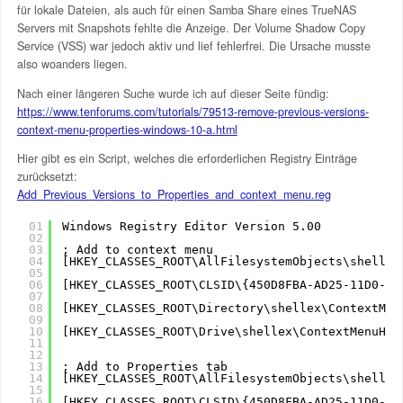
für lokale Dateien, als auch für einen Samba Share eines TrueNAS
Servers mit Snapshots fehlte die Anzeige. Der Volume Shadow Copy
Service (VSS) war jedoch aktiv und lief fehlerfrei. Die Ursache musste
also woanders liegen.
Nach einer längeren Suche wurde ich auf dieser Seite fündig:
https://www.tenforums.com/tutorials/79513-remove-previous-versions-
context-menu-properties-windows-10-a.html
Hier gibt es ein Script, welches die erforderlichen Registry Einträge
zurücksetzt:
Add_Previous_Versions_to_Properties_and_context_menu.reg
01
Windows Registry Editor Version 5.00
02
03
; Add to context menu
04
[HKEY_CLASSES_ROOT\AllFilesystemObjects\shellex
05
06
[HKEY_CLASSES_ROOT\CLSID\{450D8FBA-AD25-11D0-98
07
08
[HKEY_CLASSES_ROOT\Directory\shellex\ContextMen
09
10
[HKEY_CLASSES_ROOT\Drive\shellex\ContextMenuHan
11
12
13
; Add to Properties tab
14
[HKEY_CLASSES_ROOT\AllFilesystemObjects\shellex
15
16
[HKEY_CLASSES_ROOT\CLSID\{450D8FBA-AD25-11D0-98