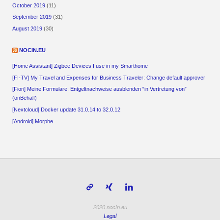
October 2019
(11)
September 2019
(31)
August 2019
(30)
NOCIN.EU
[Home Assistant] Zigbee Devices I use in my Smarthome
[FI-TV] My Travel and Expenses for Business Traveler: Change default approver
[Fiori] Meine Formulare: Entgeltnachweise ausblenden “in Vertretung von”
(onBehalf)
[Nextcloud] Docker update 31.0.14 to 32.0.12
[Android] Morphe
2020 nocin.eu
Legal