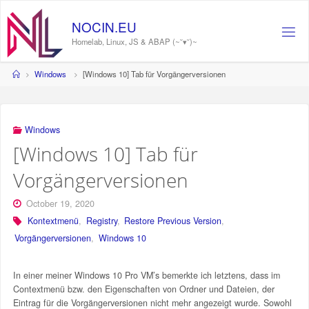
Skip
to
NOCIN.EU
content
Homelab, Linux, JS & ABAP (~˘▾˘)~
Home
Windows
[Windows 10] Tab für Vorgängerversionen
Windows
[Windows 10] Tab für
Vorgängerversionen
October 19, 2020
Kontextmenü
,
Registry
,
Restore Previous Version
,
Vorgängerversionen
,
Windows 10
In einer meiner Windows 10 Pro VM’s bemerkte ich letztens, dass im
Contextmenü bzw. den Eigenschaften von Ordner und Dateien, der
Eintrag für die Vorgängerversionen nicht mehr angezeigt wurde. Sowohl