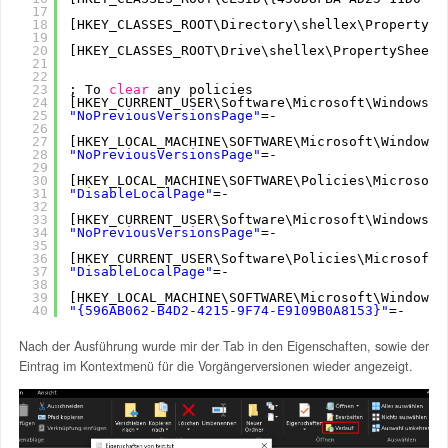
17
18
[HKEY_CLASSES_ROOT\Directory\shellex\PropertySh
19
20
[HKEY_CLASSES_ROOT\Drive\shellex\PropertySheetH
21
22
23
; To 
clear
any policies
24
[HKEY_CURRENT_USER\Software\Microsoft\Windows\C
25
"NoPreviousVersionsPage"
=-
26
27
[HKEY_LOCAL_MACHINE\SOFTWARE\Microsoft\Windows\
28
"NoPreviousVersionsPage"
=-
29
30
[HKEY_LOCAL_MACHINE\SOFTWARE\Policies\Microsoft
31
"DisableLocalPage"
=-
32
33
[HKEY_CURRENT_USER\Software\Microsoft\Windows\C
34
"NoPreviousVersionsPage"
=-
35
36
[HKEY_CURRENT_USER\Software\Policies\Microsoft\
37
"DisableLocalPage"
=-
38
39
[HKEY_LOCAL_MACHINE\SOFTWARE\Microsoft\Windows\
40
"{596AB062-B4D2-4215-9F74-E9109B0A8153}"
=-
Nach der Ausführung wurde mir der Tab in den Eigenschaften, sowie der
Eintrag im Kontextmenü für die Vorgängerversionen wieder angezeigt.