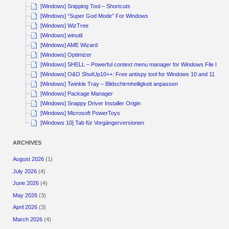
[Windows] Snipping Tool – Shortcuts
[Windows] “Super God Mode” For Windows
[Windows] WizTree
[Windows] winutil
[Windows] AME Wizard
[Windows] Optimizer
[Windows] SHELL – Powerful context menu manager for Windows File Explo
[Windows] O&O ShutUp10++: Free antispy tool for Windows 10 and 11
[Windows] Twinkle Tray – Bildschirmhelligkeit anpassen
[Windows] Package Manager
[Windows] Snappy Driver Installer Origin
[Windows] Microsoft PowerToys
[Windows 10] Tab für Vorgängerversionen
ARCHIVES
August 2026
(1)
July 2026
(4)
June 2026
(4)
May 2026
(3)
April 2026
(3)
March 2026
(4)