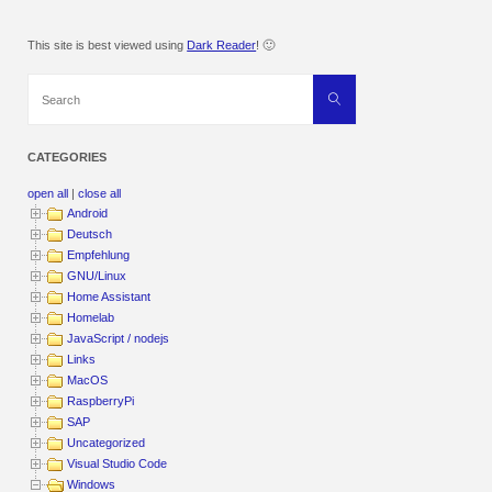
This site is best viewed using
Dark Reader
! 🙂
Search
Search
for:
CATEGORIES
open all
|
close all
Android
Deutsch
Empfehlung
GNU/Linux
Home Assistant
Homelab
JavaScript / nodejs
Links
MacOS
RaspberryPi
SAP
Uncategorized
Visual Studio Code
Windows