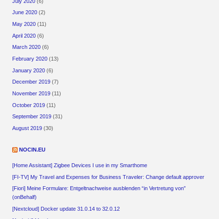
July 2020
(6)
June 2020
(2)
May 2020
(11)
April 2020
(6)
March 2020
(6)
February 2020
(13)
January 2020
(6)
December 2019
(7)
November 2019
(11)
October 2019
(11)
September 2019
(31)
August 2019
(30)
NOCIN.EU
[Home Assistant] Zigbee Devices I use in my Smarthome
[FI-TV] My Travel and Expenses for Business Traveler: Change default approver
[Fiori] Meine Formulare: Entgeltnachweise ausblenden “in Vertretung von”
(onBehalf)
[Nextcloud] Docker update 31.0.14 to 32.0.12