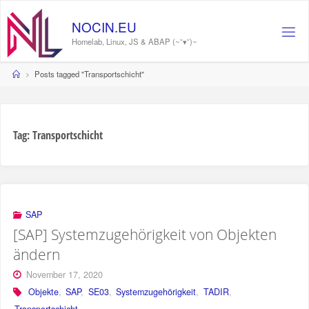
Skip
to
N
O
C
I
N
.
E
U
content
Homelab, Linux, JS & ABAP (~˘▾˘)~
Home
Posts tagged "Transportschicht"
Tag:
Transportschicht
SAP
[SAP] Systemzugehörigkeit von Objekten
ändern
November 17, 2020
Objekte
,
SAP
,
SE03
,
Systemzugehörigkeit
,
TADIR
,
Transportschicht