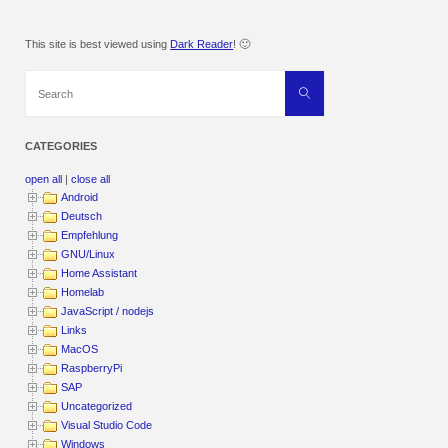
This site is best viewed using
Dark Reader
! 🙂
Search
Search
for:
CATEGORIES
open all
|
close all
Android
Deutsch
Empfehlung
GNU/Linux
Home Assistant
Homelab
JavaScript / nodejs
Links
MacOS
RaspberryPi
SAP
Uncategorized
Visual Studio Code
Windows