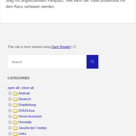
Steg mit angrenzendem Parkplatz. Hier kann die Trave problemlos mit
dem Kanu verlassen werden.
This site is best viewed using
Dark Reader
! 🙂
Search
Search
for:
CATEGORIES
open all
|
close all
Android
Deutsch
Empfehlung
GNU/Linux
Home Assistant
Homelab
JavaScript / nodejs
Links