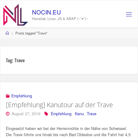
Skip
to
N
O
C
I
N
.
E
U
content
Homelab, Linux, JS & ABAP (~˘▾˘)~
Home
Posts tagged "Trave"
Tag:
Trave
Empfehlung
[Empfehlung] Kanutour auf der Trave
August 27, 2019
Empfehlung
,
Kanu
,
Trave
Eingesetzt haben wir bei der Herrenmühle in der Nähe von Schwissel.
Die Trave führte uns hinab bis nach Bad Oldesloe und die Fahrt hat 4,5